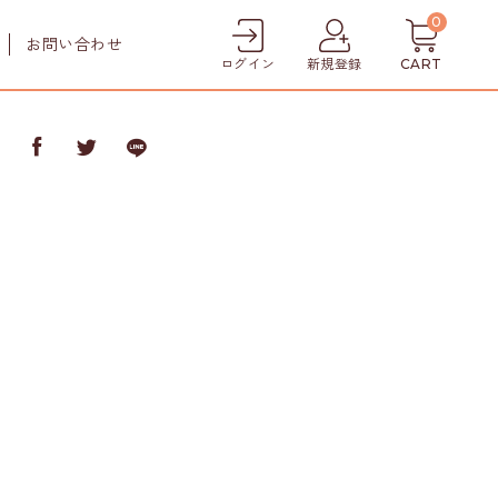
0
お問い合わせ
ログイン
新規登録
CART
ア
ケア
犬猫用口腔ケア
犬用シャンプー
犬用トリートメント
犬猫用肉球クリーム