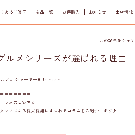
よくあるご質問
商品一覧
お得購入
お知らせ
出店情報
すべての商品
初めての方
ワンフーポイント
この記事をシェ
よみもの
定期購入
ドッグフード
ワンフーグルメ
グルメシリーズが選ばれる理由
プレミアムドッグ
ウェット栄養補助食
販売店舗
(鶏肉＋ウサギ肉)
フレーク
販売店舗様募集
ラブガド
グルメ# ジャーキー# レトルト
(ウサギ肉)
ジャーキー
ワンちゃんのこと
＝＝＝＝＝＝＝
一緒に学ぼう
コラムのご案内☆
タッフによる愛犬愛猫にまつわるコラムをご紹介します♪
＝＝＝＝＝＝＝