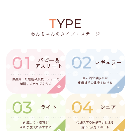
T
YPE
わんちゃんのタイプ・ステージ
パピー＆
レギュラー
アスリート
高い消化吸収率が
成長期・妊娠期や
競技・ショーで
皮膚被毛の健康を助ける
活躍する
カラダを作る
ライト
シニア
内臓太り・脂質が
代謝低下や運動不足による
心配な
愛犬におすすめ
消化不良をサポート