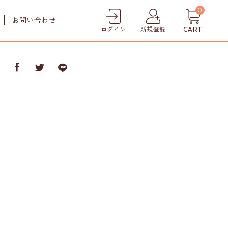
0
お問い合わせ
ログイン
新規登録
CART
ア
ケア
犬猫用口腔ケア
犬用シャンプー
犬用トリートメント
犬猫用肉球クリーム