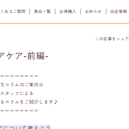
よくあるご質問
商品一覧
お得購入
お知らせ
出店情報
すべての商品
初めての方
ワンフーポイント
この記事をシェ
よみもの
定期購入
ドッグフード
ワンフーグルメ
アケア-前編-
プレミアムドッグ
ウェット栄養補助食
販売店舗
(鶏肉＋ウサギ肉)
フレーク
販売店舗様募集
ラブガド
＝＝＝＝＝＝＝＝
(ウサギ肉)
ジャーキー
ちコラムのご案内☆
ワンちゃんのこと
一緒に学ぼう
スタッフによる
るコラムをご紹介します♪
＝＝＝＝＝＝＝＝
アについて考えよう