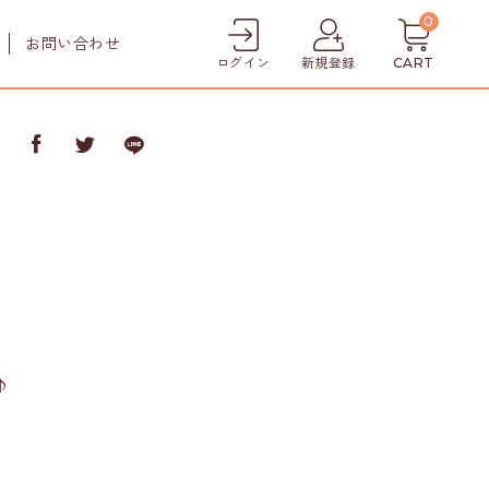
0
お問い合わせ
ログイン
新規登録
CART
ア
ケア
犬猫用口腔ケア
犬用シャンプー
犬用トリートメント
犬猫用肉球クリーム
♪