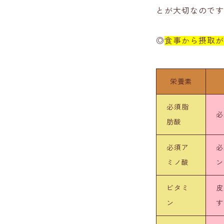
とが大切なのです
◎
食事から摂取が
栄養素
必須脂
必
肪酸
必須ア
必
ミノ酸
ン
ビタミ
皮
ン
す