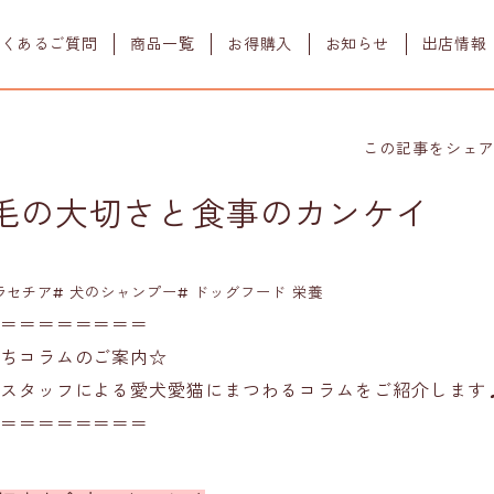
よくあるご質問
商品一覧
お得購入
お知らせ
出店情報
すべての商品
初めての方
ワンフーポイント
この記事をシェ
よみもの
定期購入
ドッグフード
ワンフーグルメ
毛の大切さと食事のカンケイ
プレミアムドッグ
ウェット栄養補助食
販売店舗
(鶏肉＋ウサギ肉)
フレーク
販売店舗様募集
ラブガド
マラセチア# 犬のシャンプー# ドッグフード 栄養
(ウサギ肉)
ジャーキー
＝＝＝＝＝＝＝＝
ワンちゃんのこと
一緒に学ぼう
ちコラムのご案内☆
スタッフによる愛犬愛猫にまつわるコラムをご紹介します
＝＝＝＝＝＝＝＝