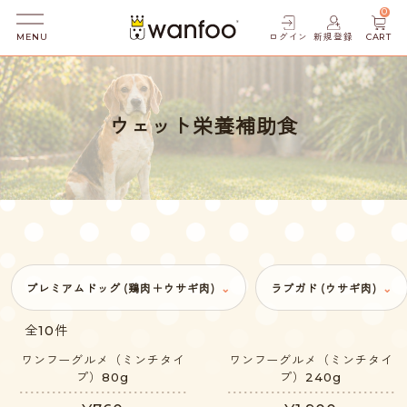
0
ログイン
新規登録
CART
MENU
ウェット栄養補助食
プレミアムドッグ (鶏肉＋ウサギ肉)
ラブガド (ウサギ肉)
全10件
ワンフーグルメ（ミンチタイ
ワンフーグルメ（ミンチタイ
プ）80g
プ）240g