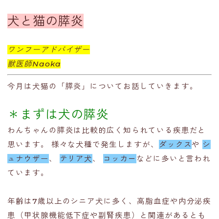
犬と猫の膵炎
ワンフーアドバイザー
獣医師Naoka
今月は犬猫の「膵炎」についてお話していきます。
＊まずは犬の膵炎
わんちゃんの膵炎は比較的広く知られている疾患だと
思います。 様々な犬種で発生しますが、
ダックス
や
シ
ュナウザー
、
テリア犬
、
コッカ－
などに多いと言われ
ています。
年齢は7歳以上のシニア犬に多く、高脂血症や内分泌疾
患（甲状腺機能低下症や副腎疾患）と関連があるとも