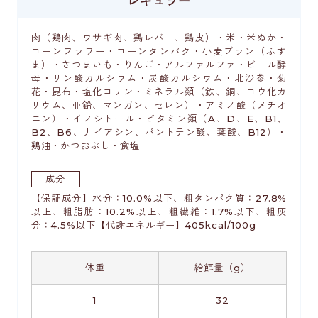
レギュラー
肉（鶏肉、ウサギ肉、鶏レバー、鶏皮）・米・米ぬか・
コーンフラワー・コーンタンパク・小麦ブラン（ふす
ま）・さつまいも・りんご・アルファルファ・ビール酵
母・リン酸カルシウム・炭酸カルシウム・北沙参・菊
花・昆布・塩化コリン・ミネラル類（鉄、銅、ヨウ化カ
リウム、亜鉛、マンガン、セレン）・アミノ酸（メチオ
ニン）・イノシトール・ビタミン類（A、D、E、B1、
B2、B6、ナイアシン、パントテン酸、葉酸、B12）・
鶏油・かつおぶし・食塩
成分
【保証成分】水分：10.0%以下、粗タンパク質：27.8%
以上、粗脂肪：10.2%以上、粗繊維：1.7%以下、粗灰
分：4.5%以下【代謝エネルギー】405kcal/100g
体重
給餌量（g）
1
32