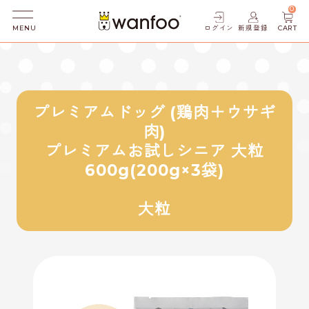
0
ログイン
新規登録
CART
MENU
プレミアムドッグ (鶏肉＋ウサギ
肉)
プレミアムお試しシニア 大粒
600g(200g×3袋)
大粒