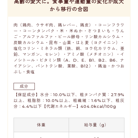
高齢の愛犬に。食事量や運動量の変化が成犬
から移行の合図
肉（鶏肉、ウサギ肉、鶏レバー、鶏皮）・コーンフラワ
ー・コーンタンパク・米・米ぬか・さつまいも・りん
ご・アルファルファ・ビール酵母・リン酸カルシウム・
炭酸カルシウム・昆布・山薬・はと麦（ヨクイニン）・
塩化コリン・ミネラル類（鉄、銅、ヨウ化カリウム、亜
鉛、マンガン、セレン）・アミノ酸（メチオニン）・イ
ノシトール・ビタミン類（A、D、E、B1、B2、B6、ナ
イアシン、パントテン酸、葉酸、B12）・鶏油・かつお
ぶし・食塩
成分
【保証成分】水分：10.0%以下、粗タンパク質：27.9%
以上、粗脂肪：10.0%以上、粗繊維：1.6%以下、粗灰
分：4.4%以下【代謝エネルギー】404.0kcal/100g
体重
給与量（g）