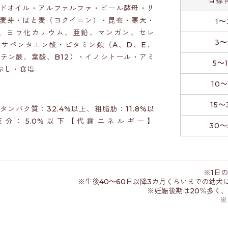
目標
ドオイル・アルファルファ・ビール酵母・リ
麦芽・はと麦（ヨクイニン）・昆布・寒天・
1～
、ヨウ化カリウム、亜鉛、マンガン、セレ
3～
サペンタエン酸・ビタミン類（A、D、E、
トテン酸、葉酸、B12）・イノシトール・アミ
5～
ぶし・食塩
10～
15～
タンパク質：32.4%以上、粗脂肪：11.8%以
灰分：5.0%以下【代謝エネルギー】
30～
※1日
※生後40～60日以降3カ月くらいまでの幼
※妊娠後期は20％多く
※