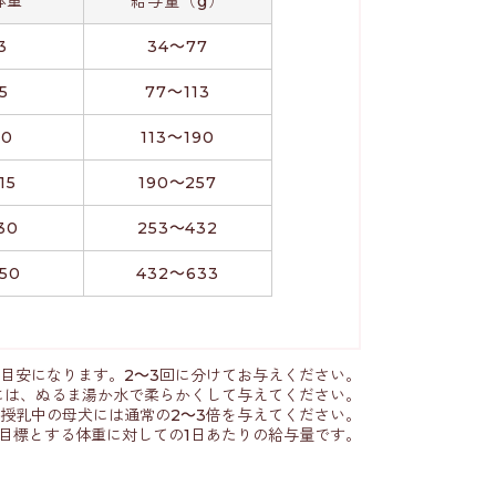
体重
給与量（g）
3
34～77
5
77～113
10
113～190
15
190～257
30
253～432
50
432～633
の目安になります。2～3回に分けてお与えください。
犬には、ぬるま湯か水で柔らかくして与えてください。
、授乳中の母犬には通常の2～3倍を与えてください。
目標とする体重に対しての1日あたりの給与量です。