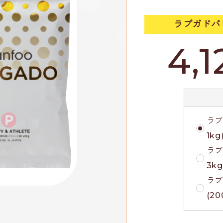
ラブガドパピー
4,1
ラ
1kg
ラ
3kg
ラブ
(20