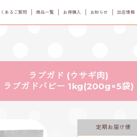
よくあるご質問
商品一覧
お得購入
お知らせ
出店情報
すべての商品
初めての方
ワンフーポイント
よみもの
定期購入
ドッグフード
ワンフーグルメ
プレミアムドッグ
ウェット栄養補助食
販売店舗
(鶏肉＋ウサギ肉)
ラブガド (ウサギ肉)
フレーク
販売店舗様募集
ラブガド
ラブガドパピー 1kg(200g×5袋)
(ウサギ肉)
ジャーキー
ワンちゃんのこと
一緒に学ぼう
定期お届け便