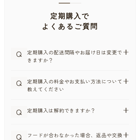
定期購入で
よくあるご質問
Q
定期購入の配送間隔やお届け日は変更で
きますか？
はい、愛犬の食べるペースに合わせて、配送間隔やお
Q
定期購入の料金やお支払い方法について
届け日の調整が可能です。
教えてください
お届け間隔は、最長90日（3ヶ月に1回）まで設定いた
だけます
定期購入では、通常購入よりお得な価格と便利なお支
「毎月○日」「○○日ごと」「曜日指定」などからお
Q
定期購入は解約できますか？
払い方法をご利用いただけます。
選びいただけます
料金について
次回のお届け日は、マイページ（定期購入管理画面）
ドッグフードの定期購入は、通常価格より5%OFFでご
定期購入は、回数の制限なく解約いただけます。
からいつでも変更可能です
Q
購入いただけます
フードが合わなかった場合、返品や交換
解約はマイページ（定期購入管理画面）からお手続き
フードが余っている場合は、スキップ（一時停止）も