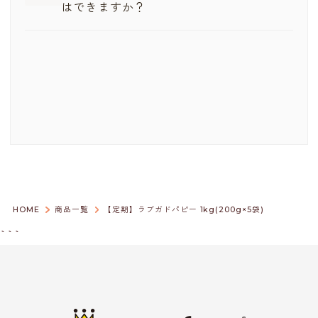
ドッグフードの定期購入は送料無料でお届けいたしま
はできますか？
いただけます
ご利用いただけます
す
※解約をご希望の場合は、次回お届け予定日の11日前
※各種変更・スキップは、次回お届け予定日の11日前
誠に恐れ入りますが、「愛犬が食べなかった」「商品
グルメ商品のみの定期購入をご注文の場合は、3,800
までにお手続きください。
までにお手続きください。
がいらなくなった」などのお客様都合による返品・交
円以上で送料無料となります
※発送準備に入ったご注文は、キャンセルを承れない
換は承っておりません。あらかじめご了承ください。
お支払い方法
場合がございます。
なお、品質には万全を期しておりますが、万一不良・
クレジットカード
破損・ご注文内容と異なる商品が届いた場合は、交換
代金引換（※手数料がかかります）
対応をさせていただきます。
Amazon Pay
商品到着後7日以内（到着日を含む）にご連絡ください
※定期購入ではPayPayはご利用いただけません。
送料は当社負担にて対応いたします
また、事前のご連絡なく商品をご返送いただいた場合
は、お受け取りいたしかねますのでご注意ください。
HOME
商品一覧
【定期】ラブガドパピー 1kg(200g×5袋)
```