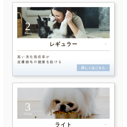
2
Food
レギュラー
＞
高い消化吸収率が
皮膚被毛の健康を助ける
詳しくはこちら
3
Food
ライト
＞