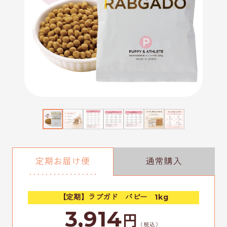
定期お届け便
通常購入
【定期】ラブガド パピー 1kg
3,914
円
（税込）