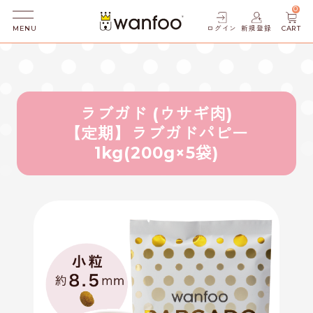
0
ログイン
新規登録
CART
MENU
ラブガド (ウサギ肉)
【定期】ラブガドパピー
1kg(200g×5袋)