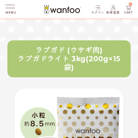
0
ログイン
新規登録
CART
MENU
ラブガド (ウサギ肉)
ラブガドライト 3kg(200g×15
袋)