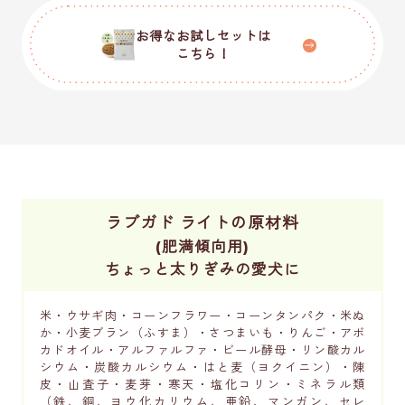
お得なお試しセットは
こちら！
ラブガド ライトの原材料
(肥満傾向用)
ちょっと太りぎみの愛犬に
米・ウサギ肉・コーンフラワー・コーンタンパク・米ぬ
か・小麦ブラン（ふすま）・さつまいも・りんご・アボ
カドオイル・アルファルファ・ビール酵母・リン酸カル
シウム・炭酸カルシウム・はと麦（ヨクイニン）・陳
皮・山査子・麦芽・寒天・塩化コリン・ミネラル類
（鉄、銅、ヨウ化カリウム、亜鉛、マンガン、セレ