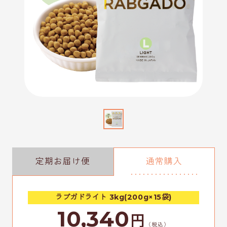
定期お届け便
通常購入
ラブガドライト 3kg(200g×15袋)
10,340
円
（税込）