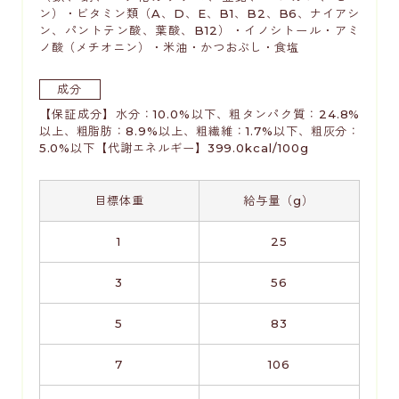
ン）・ビタミン類（A、D、E、B1、B2、B6、ナイアシ
ン、パントテン酸、葉酸、B12）・イノシトール・アミ
ノ酸（メチオニン）・米油・かつおぶし・食塩
成分
【保証成分】水分：10.0%以下、粗タンパク質：24.8%
以上、粗脂肪：8.9%以上、粗繊維：1.7%以下、粗灰分：
5.0%以下【代謝エネルギー】399.0kcal/100g
目標体重
給与量（g）
1
25
3
56
5
83
7
106